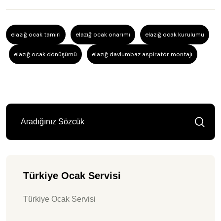
elazığ ocak tamiri
elazığ ocak onarımı
elazığ ocak kurulumu
elazığ ocak dönüşümü
elazığ davlumbaz aspiratör montajı
Türkiye Ocak Servisi
Türkiye Ocak Servisi