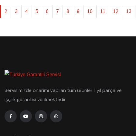
2
3
4
5
6
7
8
9
10
11
12
13
Servisimizde onarımı yapılan tüm ürünler 1 yıl parça ve
işçilik garantisi verilmektedir