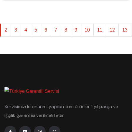
2
3
4
5
6
7
8
9
10
11
12
13
Servisimizde onarımı yapılan tüm ürünler 1 yıl parça ve
işçilik garantisi verilmektedir