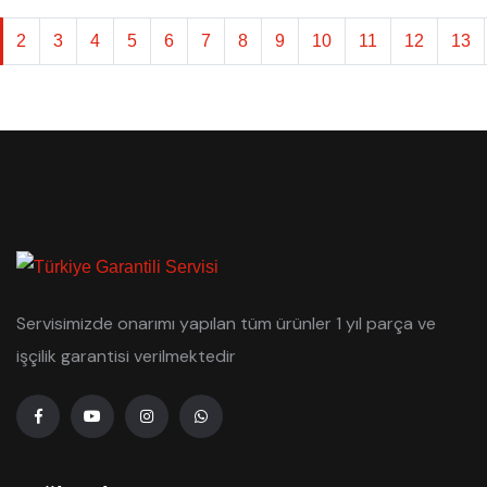
2
3
4
5
6
7
8
9
10
11
12
13
Servisimizde onarımı yapılan tüm ürünler 1 yıl parça ve
işçilik garantisi verilmektedir