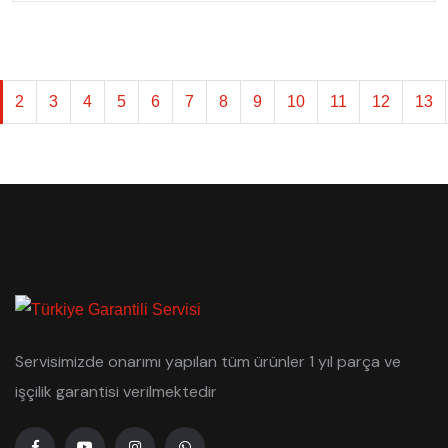
2
3
4
5
6
7
8
9
10
11
12
13
Servisimizde onarımı yapılan tüm ürünler 1 yıl parça ve
işçilik garantisi verilmektedir