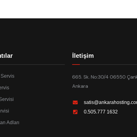
tılar
İletişim
 Servis
665. Sk. No:30/4 06550 Çan
Ankara
rvis
Servisi
satis@ankarahosting.co
rvisi
0.505.777 1632
lan Adları