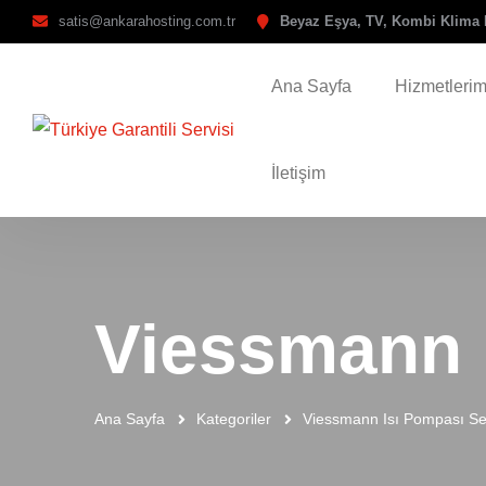
satis@ankarahosting.com.tr
Beyaz Eşya, TV, Kombi Klima 
Ana Sayfa
Hizmetlerim
İletişim
Viessmann I
Ana Sayfa
Kategoriler
Viessmann Isı Pompası Ser