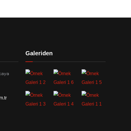
Galeriden
kaya
m.tr