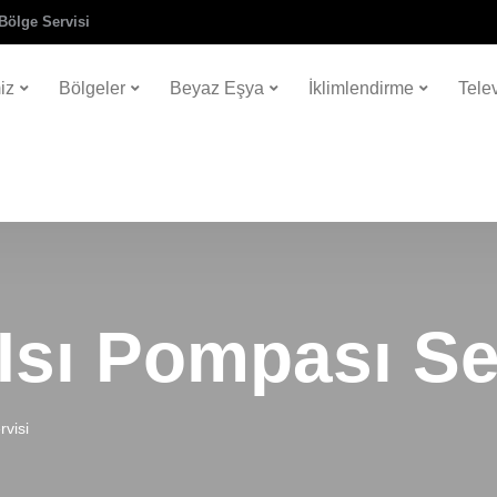
Bölge Servisi
iz
Bölgeler
Beyaz Eşya
İklimlendirme
Tele
sı Pompası Se
visi