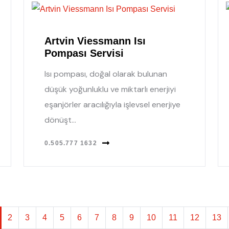
Artvin Viessmann Isı
Pompası Servisi
Isı pompası, doğal olarak bulunan
düşük yoğunluklu ve miktarlı enerjiyi
eşanjörler aracılığıyla işlevsel enerjiye
dönüşt...
0.505.777 1632
2
3
4
5
6
7
8
9
10
11
12
13