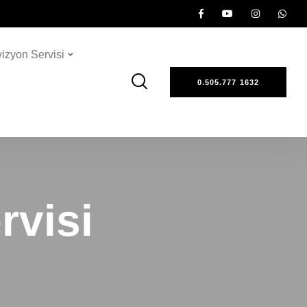
vizyon Servisi
0.505.777 1632
rvisi