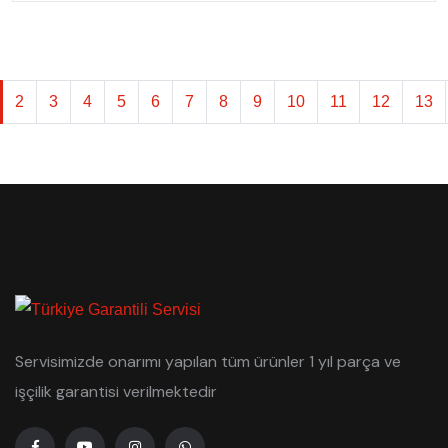
2
3
4
5
6
7
8
9
10
11
12
13
Servisimizde onarımı yapılan tüm ürünler 1 yıl parça ve
işçilik garantisi verilmektedir