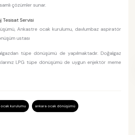
samlı çözümler sunar.
Tesisat Servisi
üşümü, Ankastre ocak kurulumu, davlumbaz aspiratör
önüşüm ustası
ğalgazdan tüpe dönüşümü de yapılmaktadır. Doğalgaz
aklarınız LPG tüpe dönüşümü de uygun enjektör meme
 ocak kurulumu
ankara ocak dönüşümü