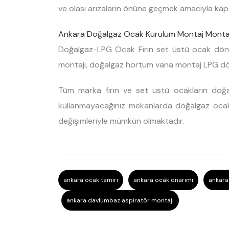
ve olası arızaların önüne geçmek amacıyla kap
Ankara Doğalgaz Ocak Kurulum Montaj Montaj 
Doğalgaz-LPG Ocak Fırın set üstü ocak dön
montajı, doğalgaz hortum vana montaj LPG d
Tüm marka fırın ve set üstü ocakların do
kullanmayacağınız mekanlarda doğalgaz oc
değişimleriyle mümkün olmaktadır.
ankara ocak tamiri
ankara ocak onarımı
ankara
ankara davlumbaz aspiratör montajı