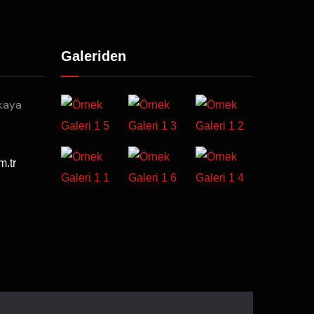
Galeriden
kaya
m.tr