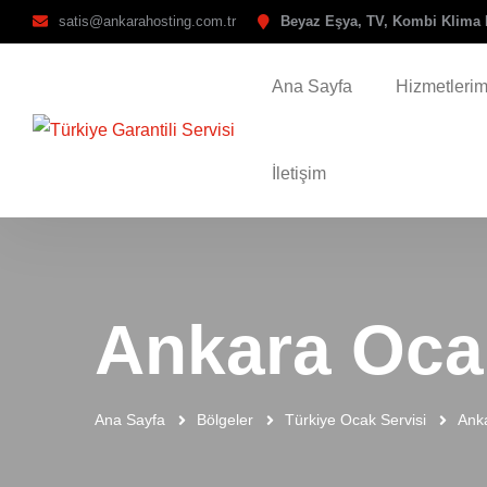
satis@ankarahosting.com.tr
Beyaz Eşya, TV, Kombi Klima 
Ana Sayfa
Hizmetlerim
İletişim
Ankara Oca
Ana Sayfa
Bölgeler
Türkiye Ocak Servisi
Anka