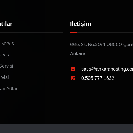
tılar
İletişim
 Servis
665. Sk. No:30/4 06550 Çan
Ankara
rvis
Servisi
satis@ankarahosting.co
rvisi
0.505.777 1632
lan Adları