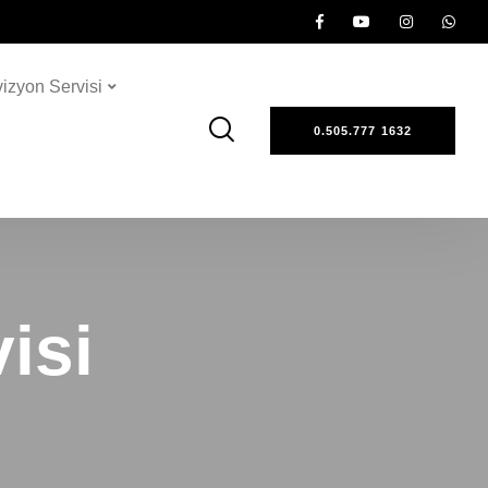
vizyon Servisi
0.505.777 1632
isi