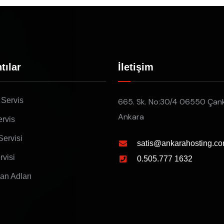
tılar
İletişim
 Servis
665. Sk. No:30/4 06550 Çan
Ankara
rvis
Servisi
satis@ankarahosting.co
rvisi
0.505.777 1632
lan Adları