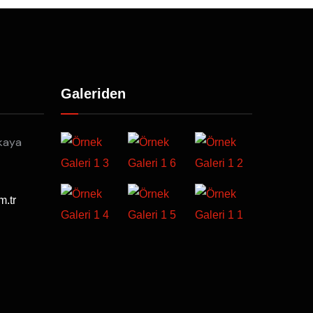
Galeriden
kaya
m.tr