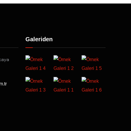
Galeriden
kaya
m.tr