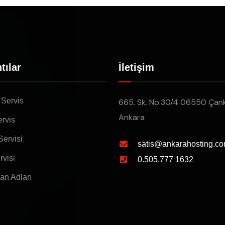
tılar
İletişim
 Servis
665. Sk. No:30/4 06550 Çan
Ankara
rvis
Servisi
satis@ankarahosting.co
rvisi
0.505.777 1632
lan Adları