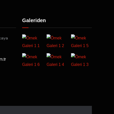
Galeriden
kaya
m.tr