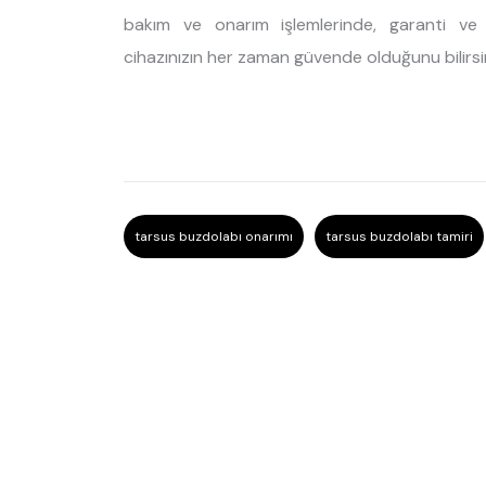
bakım ve onarım işlemlerinde, garanti ve d
cihazınızın her zaman güvende olduğunu bilirsin
tarsus buzdolabı onarımı
tarsus buzdolabı tamiri