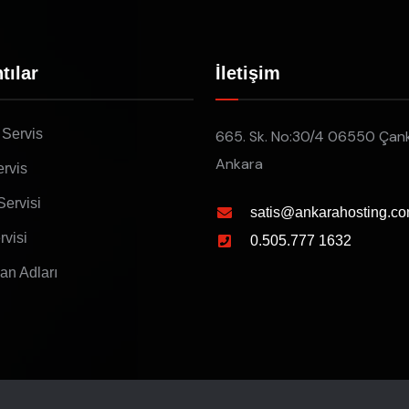
tılar
İletişim
 Servis
665. Sk. No:30/4 06550 Çan
Ankara
rvis
Servisi
satis@ankarahosting.co
rvisi
0.505.777 1632
lan Adları