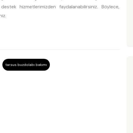
estek hizmetlerimizden faydalanabilirsiniz. Böylece,
iz.
tarsus buzdolabı bakımı