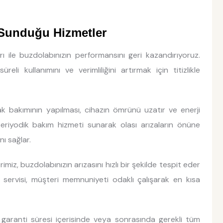
 Sunduğu Hizmetler
arı ile buzdolabınızın performansını geri kazandırıyoruz.
eli kullanımını ve verimliliğini artırmak için titizlikle
rak bakımının yapılması, cihazın ömrünü uzatır ve enerji
 periyodik bakım hizmeti sunarak olası arızaların önüne
nı sağlar.
imiz, buzdolabınızın arızasını hızlı bir şekilde tespit eder
ı servisi, müşteri memnuniyeti odaklı çalışarak en kısa
garanti süresi içerisinde veya sonrasında gerekli tüm