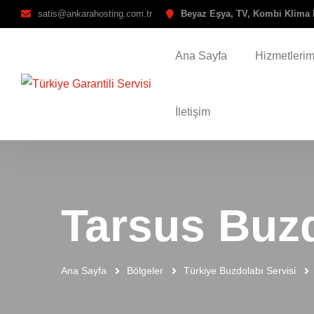
satis@ankarahosting.com.tr
Beyaz Eşya, TV, Kombi Klima 
Ana Sayfa
Hizmetlerim
İletişim
Tarsus Buzd
Ana Sayfa
Bölgeler
Türkiye Buzdolabı Servisi