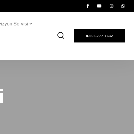
vizyon Servisi
0.505.777 1632
i