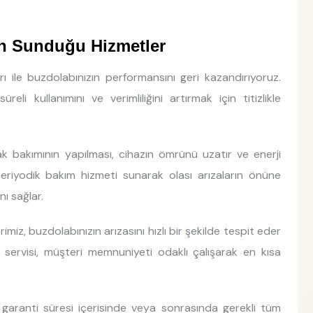
in Sunduğu Hizmetler
arı ile buzdolabınızın performansını geri kazandırıyoruz.
eli kullanımını ve verimliliğini artırmak için titizlikle
rak bakımının yapılması, cihazın ömrünü uzatır ve enerji
 periyodik bakım hizmeti sunarak olası arızaların önüne
nı sağlar.
imiz, buzdolabınızın arızasını hızlı bir şekilde tespit eder
ı servisi, müşteri memnuniyeti odaklı çalışarak en kısa
garanti süresi içerisinde veya sonrasında gerekli tüm