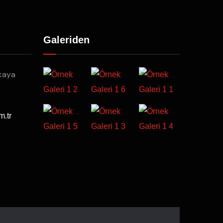
Galeriden
kaya
m.tr