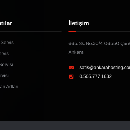
tılar
İletişim
 Servis
665. Sk. No:30/4 06550 Çan
Ankara
rvis
Servisi
satis@ankarahosting.co
rvisi
0.505.777 1632
lan Adları