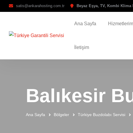
satis@ankarahosting.com.tr
Beyaz Eşya, TV, Kombi Klima 
Ana Sayfa
Hizmetlerim
İletişim
Balıkesir B
Ana Sayfa
Bölgeler
Türkiye Buzdolabı Servisi