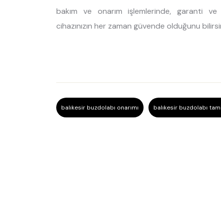
bakım ve onarım işlemlerinde, garanti ve d
cihazınızın her zaman güvende olduğunu bilirsin
balıkesir buzdolabı onarımı
balıkesir buzdolabı tami