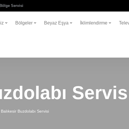
Bölge Servisi
iz
Bölgeler
Beyaz Eşya
İklimlendirme
Tele
uzdolabı Servis
Balıkesir Buzdolabı Servisi