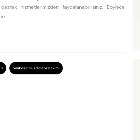
estek hizmetlerimizden faydalanabilirsiniz. Böylece,
iz.
ri
balıkesir buzdolabı bakımı