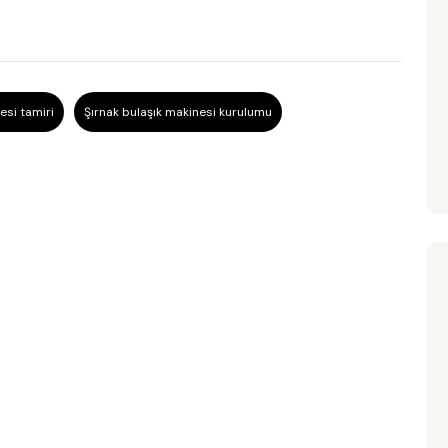
esi tamiri
Şırnak bulaşık makinesi kurulumu