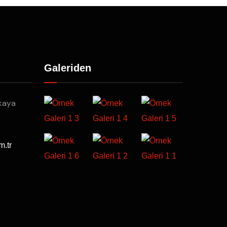
Galeriden
kaya
m.tr