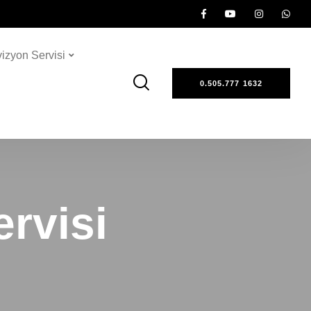
vizyon Servisi
0.505.777 1632
rvisi