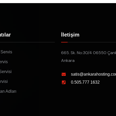
tılar
İletişim
 Servis
665. Sk. No:30/4 06550 Çan
Ankara
rvis
Servisi
satis@ankarahosting.co
rvisi
0.505.777 1632
lan Adları