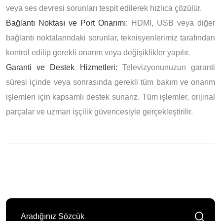
veya ses devresi sorunları tespit edilerek hızlıca çözülür.
Bağlantı Noktası ve Port Onarımı:
HDMI, USB veya diğer
bağlantı noktalarındaki sorunlar, teknisyenlerimiz tarafından
kontrol edilip gerekli onarım veya değişiklikler yapılır.
Garanti ve Destek Hizmetleri:
Televizyonunuzun garanti
süresi içinde veya sonrasında gerekli tüm bakım ve onarım
işlemleri için kapsamlı destek sunarız. Tüm işlemler, orijinal
parçalar ve uzman işçilik güvencesiyle gerçekleştirilir.