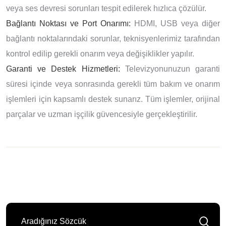
veya ses devresi sorunları tespit edilerek hızlıca çözülür.
Bağlantı Noktası ve Port Onarımı:
HDMI, USB veya diğer
bağlantı noktalarındaki sorunlar, teknisyenlerimiz tarafından
kontrol edilip gerekli onarım veya değişiklikler yapılır.
Garanti ve Destek Hizmetleri:
Televizyonunuzun garanti
süresi içinde veya sonrasında gerekli tüm bakım ve onarım
işlemleri için kapsamlı destek sunarız. Tüm işlemler, orijinal
parçalar ve uzman işçilik güvencesiyle gerçekleştirilir.