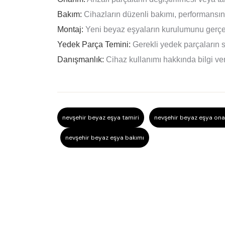
Bakım:
Cihazların düzenli bakımı, performansını 
Montaj:
Yeni beyaz eşyaların kurulumunu gerçekl
Yedek Parça Temini:
Gerekli yedek parçaların 
Danışmanlık:
Cihaz kullanımı hakkında bilgi ve
nevşehir beyaz eşya tamiri
nevşehir beyaz eşya ona
nevşehir beyaz eşya bakımı