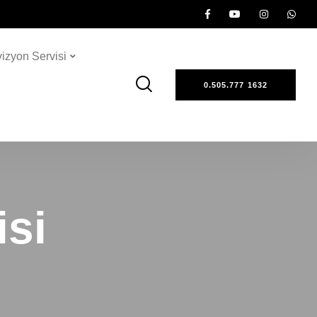
vizyon Servisi
0.505.777 1632
isi