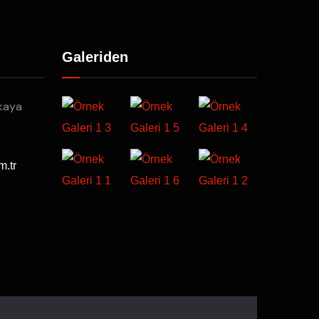
Galeriden
kaya
m.tr