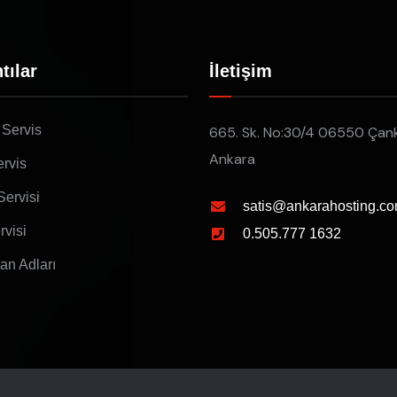
tılar
İletişim
 Servis
665. Sk. No:30/4 06550 Çan
Ankara
rvis
Servisi
satis@ankarahosting.co
rvisi
0.505.777 1632
lan Adları