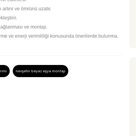
artırır ve ömrünü uzatır.
eştirir.
sağlanması ve montajı.
rme ve enerji verimliliği konusunda önerilerde bulunma.
rımı
nevşehir beyaz eşya montajı