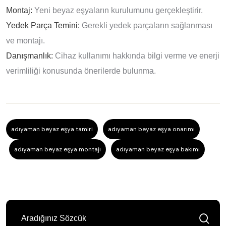
Montaj:
Yeni beyaz eşyaların kurulumunu gerçekleştirir.
Yedek Parça Temini:
Gerekli yedek parçaların sağlanması
ve montajı.
Danışmanlık:
Cihaz kullanımı hakkında bilgi verme ve enerji
verimliliği konusunda önerilerde bulunma.
adıyaman beyaz eşya tamiri
adıyaman beyaz eşya onarımı
adıyaman beyaz eşya montajı
adıyaman beyaz eşya bakımı