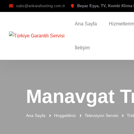
satis@ankarahosting.com.tr
Beyaz Eşya, TV, Kombi Klima 
Ana Sayfa
Hizmetlerim
İletişim
Manavgat Tr
Ana Sayfa
Hoşgeldiniz
Televizyon Servisi
Tri