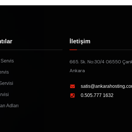
tılar
İletişim
 Servis
665. Sk. No:30/4 06550 Çan
Ankara
rvis
Servisi
satis@ankarahosting.co
rvisi
0.505.777 1632
lan Adları