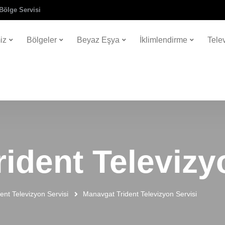
Bölge Servisi
iz
Bölgeler
Beyaz Eşya
İklimlendirme
Tele
ident Televizy
dent Televizyon Servisi
Manavgat Trident Televizyon Servisi