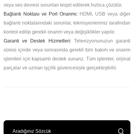
veya ses devresi sorunları tespit edilerek hızlıca çözülür.
Bağlantı Noktası ve Port Onarımı:
HDMI, USB veya diğer
bağlantı noktalarındaki sorunlar, teknisyenlerimiz tarafından
kontrol edilip gerekli onarım veya değişiklikler yapılır.
Garanti ve Destek Hizmetleri:
Televizyonunuzun garanti
süresi içinde veya sonrasında gerekli tüm bakım ve onarım
işlemleri için kapsamlı destek sunarız. Tüm işlemler, orijinal
parçalar ve uzman işçilik güvencesiyle gerçekleştirilir.