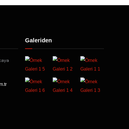
Galeriden
kaya
m.tr