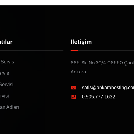
tılar
İletişim
 Servis
665. Sk. No:30/4 06550 Çan
Ankara
rvis
Servisi
satis@ankarahosting.co
rvisi
0.505.777 1632
lan Adları