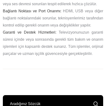
veya ses devresi sorunları tespit edilerek hızlıca çözülür.
Bağlantı Noktası ve Port Onarımı:
HDMI, USB veya diğer
bağlantı noktalarındaki sorunlar, teknisyenlerimiz tarafından
kontrol edilip gerekli onarım veya değişiklikler yapılır.
Garanti ve Destek Hizmetleri:
Televizyonunuzun garanti
süresi içinde veya sonrasında gerekli tüm bakım ve onarım
işlemleri için kapsamlı destek sunarız. Tüm işlemler, orijinal
parçalar ve uzman işçilik güvencesiyle gerçekleştirilir.