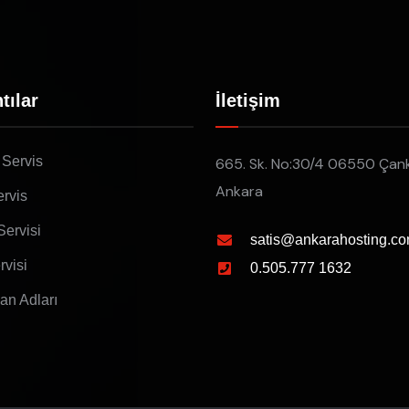
tılar
İletişim
 Servis
665. Sk. No:30/4 06550 Çan
Ankara
rvis
Servisi
satis@ankarahosting.co
rvisi
0.505.777 1632
lan Adları