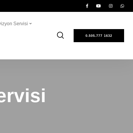
vizyon Servisi
0.505.777 1632
rvisi