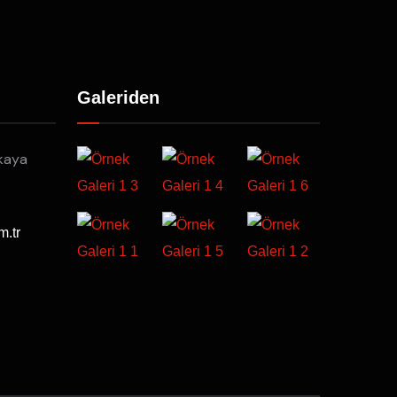
Galeriden
kaya
m.tr