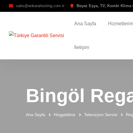
satis@ankarahosting.com.tr
Beyaz Eşya, TV, Kombi Klima 
Ana Sayfa
Hizmetlerim
İletişim
Bingöl Rega
Ana Sayfa
Hoşgeldiniz
Televizyon Servisi
Reg