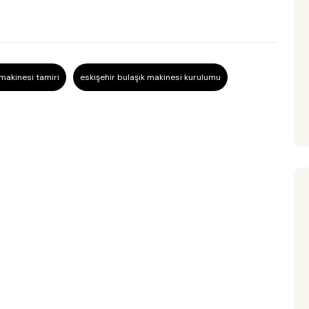
 makinesi tamiri
eskişehir bulaşık makinesi kurulumu