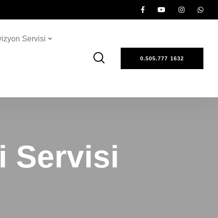
vizyon Servisi
0.505.777 1632
 Servisi