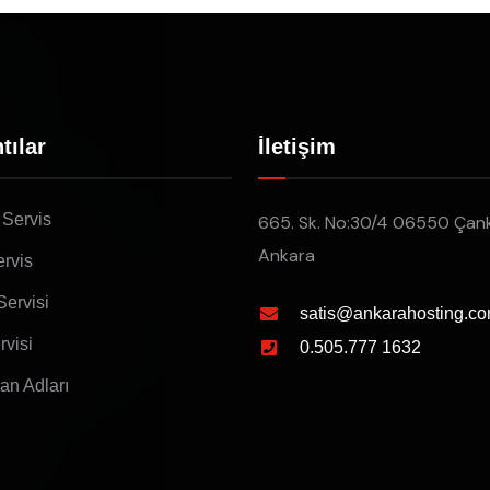
tılar
İletişim
 Servis
665. Sk. No:30/4 06550 Çan
Ankara
rvis
Servisi
satis@ankarahosting.co
rvisi
0.505.777 1632
lan Adları