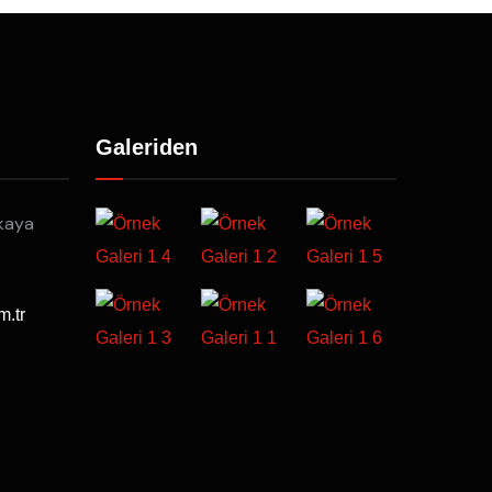
Galeriden
kaya
m.tr