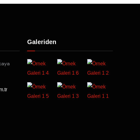
Galeriden
kaya
m.tr