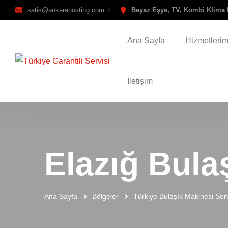
satis@ankarahosting.com.tr
Beyaz Eşya, TV, Kombi Klima 
Ana Sayfa
Hizmetlerim
İletişim
Elazığ Bula
Ana Sayfa
Bölgeler
Türkiye Bulaşık Makinesi Serv