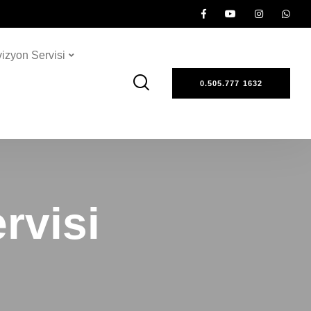
vizyon Servisi
0.505.777 1632
rvisi