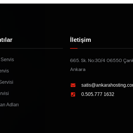
tılar
İletişim
 Servis
665. Sk. No:30/4 06550 Çan
Ankara
rvis
Servisi
satis@ankarahosting.co
rvisi
0.505.777 1632
lan Adları