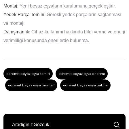
Montaj:
Yeni beyaz eşyaların kurulumunu gerçekleştirir.
Yedek Parça Temini:
Gerekli yedek parçaların sağlanması
ve montajı.
Danışmanlık:
Cihaz kullanımı hakkında bilgi verme ve enerji
verimliliği konusunda önerilerde bulunma.
edremit beyaz eşya tamiri
edremit beyaz eşya onarımı
edremit beyaz eşya montajı
edremit beyaz eşya bakımı