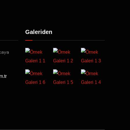
Galeriden
kaya
m.tr