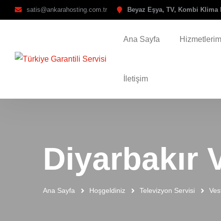
satis@ankarahosting.com.tr
Beyaz Eşya, TV, Kombi Klima 
Ana Sayfa
Hizmetlerim
İletişim
Diyarbakır 
Ana Sayfa
Hoşgeldiniz
Televizyon Servisi
Ves