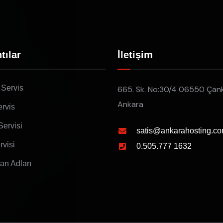
tılar
İletişim
 Servis
665. Sk. No:30/4 06550 Çan
Ankara
rvis
Servisi
satis@ankarahosting.co
rvisi
0.505.777 1632
lan Adları