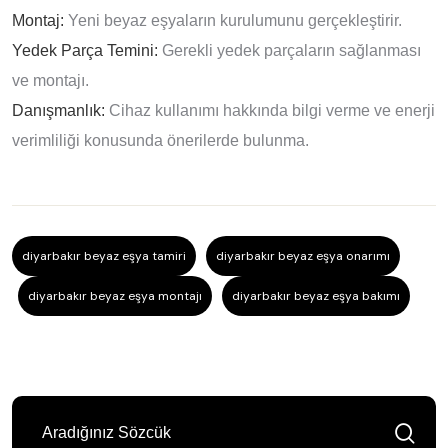
Montaj:
Yeni beyaz eşyaların kurulumunu gerçekleştirir.
Yedek Parça Temini:
Gerekli yedek parçaların sağlanması
ve montajı.
Danışmanlık:
Cihaz kullanımı hakkında bilgi verme ve enerji
verimliliği konusunda önerilerde bulunma.
diyarbakır beyaz eşya tamiri
diyarbakır beyaz eşya onarımı
diyarbakır beyaz eşya montajı
diyarbakır beyaz eşya bakımı