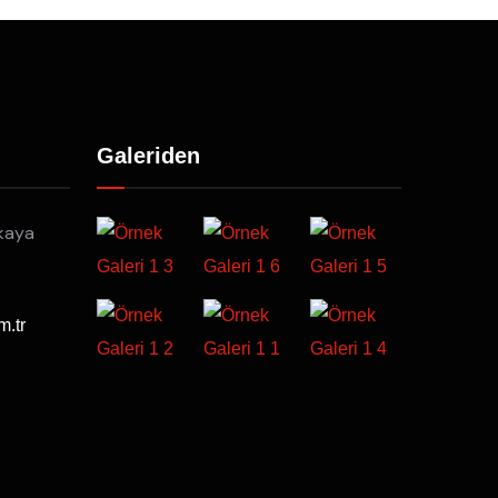
Galeriden
kaya
m.tr