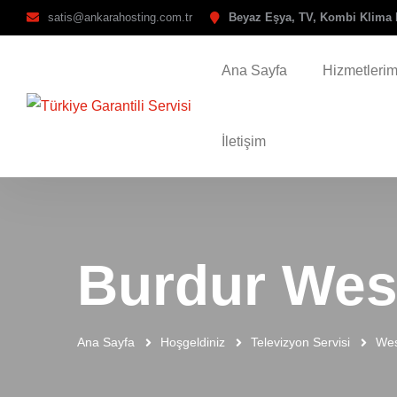
satis@ankarahosting.com.tr
Beyaz Eşya, TV, Kombi Klima 
Ana Sayfa
Hizmetlerim
İletişim
Burdur West
Ana Sayfa
Hoşgeldiniz
Televizyon Servisi
Wes