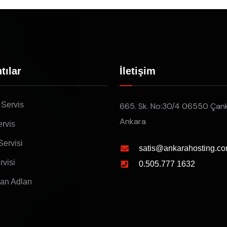
tılar
İletişim
 Servis
665. Sk. No:30/4 06550 Çan
Ankara
rvis
Servisi
satis@ankarahosting.co
rvisi
0.505.777 1632
lan Adları