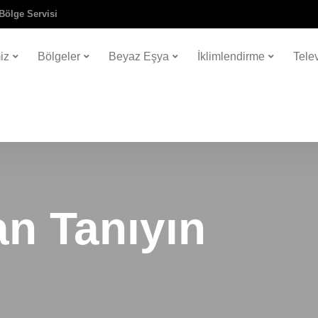
Bölge Servisi
iz
Bölgeler
Beyaz Eşya
İklimlendirme
Tele
an Tanıyın