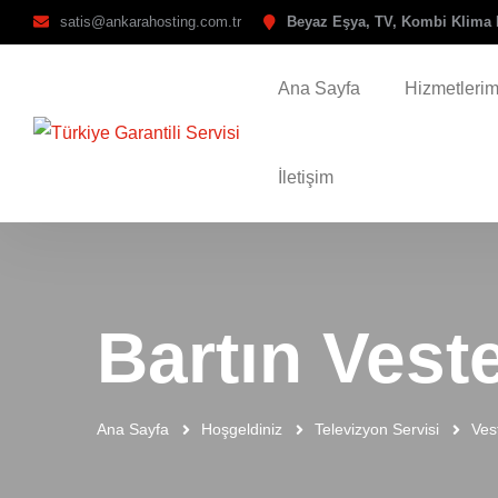
satis@ankarahosting.com.tr
Beyaz Eşya, TV, Kombi Klima 
Ana Sayfa
Hizmetlerim
İletişim
Bartın Veste
Ana Sayfa
Hoşgeldiniz
Televizyon Servisi
Ves