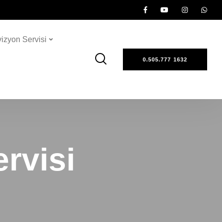
vizyon Servisi
0.505.777 1632
ervisi