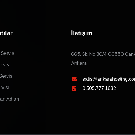
tılar
İletişim
 Servis
665. Sk. No:30/4 06550 Çan
Ankara
rvis
Servisi
satis@ankarahosting.co
rvisi
0.505.777 1632
lan Adları