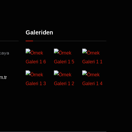
Galeriden
kaya
m.tr