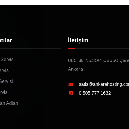
tılar
İletişim
 Servis
665. Sk. No:30/4 06550 Çan
Ankara
rvis
Servisi
satis@ankarahosting.co
rvisi
0.505.777 1632
lan Adları