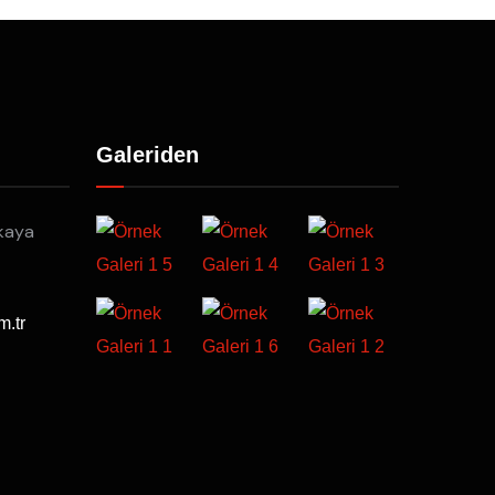
Galeriden
kaya
m.tr