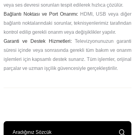
veya ses devresi sorunları tespit edilerek hızlıca çözülür.
Bağlantı Noktası ve Port Onarımı:
HDMI, USB veya diğer
bağlantı noktalarındaki sorunlar, teknisyenlerimiz tarafından
kontrol edilip gerekli onarım veya değişiklikler yapılır.
Garanti ve Destek Hizmetleri:
Televizyonunuzun garanti
süresi içinde veya sonrasında gerekli tüm bakım ve onarım
işlemleri için kapsamlı destek sunarız. Tüm işlemler, orijinal
parçalar ve uzman işçilik güvencesiyle gerçekleştirilir.