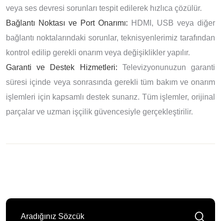
veya ses devresi sorunları tespit edilerek hızlıca çözülür.
Bağlantı Noktası ve Port Onarımı:
HDMI, USB veya diğer
bağlantı noktalarındaki sorunlar, teknisyenlerimiz tarafından
kontrol edilip gerekli onarım veya değişiklikler yapılır.
Garanti ve Destek Hizmetleri:
Televizyonunuzun garanti
süresi içinde veya sonrasında gerekli tüm bakım ve onarım
işlemleri için kapsamlı destek sunarız. Tüm işlemler, orijinal
parçalar ve uzman işçilik güvencesiyle gerçekleştirilir.