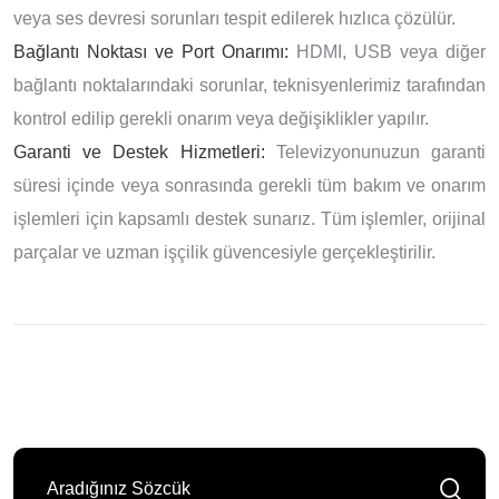
veya ses devresi sorunları tespit edilerek hızlıca çözülür.
Bağlantı Noktası ve Port Onarımı:
HDMI, USB veya diğer
bağlantı noktalarındaki sorunlar, teknisyenlerimiz tarafından
kontrol edilip gerekli onarım veya değişiklikler yapılır.
Garanti ve Destek Hizmetleri:
Televizyonunuzun garanti
süresi içinde veya sonrasında gerekli tüm bakım ve onarım
işlemleri için kapsamlı destek sunarız. Tüm işlemler, orijinal
parçalar ve uzman işçilik güvencesiyle gerçekleştirilir.