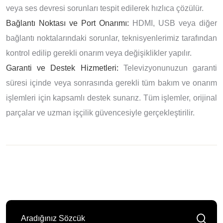
veya ses devresi sorunları tespit edilerek hızlıca çözülür.
Bağlantı Noktası ve Port Onarımı:
HDMI, USB veya diğer
bağlantı noktalarındaki sorunlar, teknisyenlerimiz tarafından
kontrol edilip gerekli onarım veya değişiklikler yapılır.
Garanti ve Destek Hizmetleri:
Televizyonunuzun garanti
süresi içinde veya sonrasında gerekli tüm bakım ve onarım
işlemleri için kapsamlı destek sunarız. Tüm işlemler, orijinal
parçalar ve uzman işçilik güvencesiyle gerçekleştirilir.