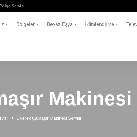
Bölge Servisi
iz
Bölgeler
Beyaz Eşya
İklimlendirme
Tele
aşır Makinesi 
visi
Siverek Çamaşır Makinesi Servisi