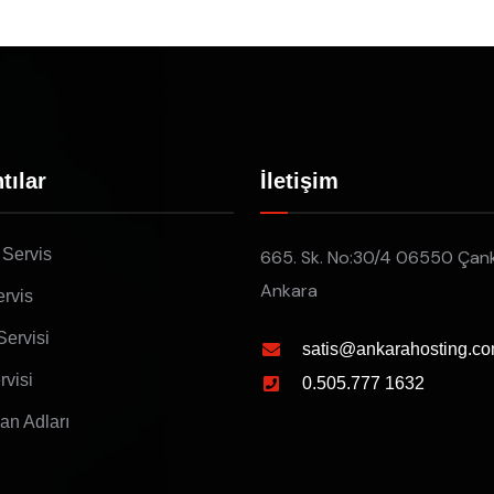
tılar
İletişim
 Servis
665. Sk. No:30/4 06550 Çan
Ankara
rvis
Servisi
satis@ankarahosting.co
rvisi
0.505.777 1632
lan Adları