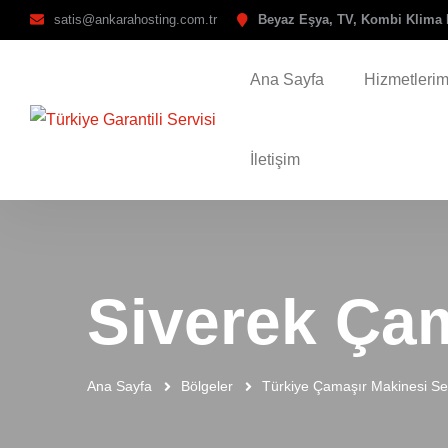
satis@ankarahosting.com.tr
Beyaz Eşya, TV, Kombi Klima 
Ana Sayfa
Hizmetlerim
İletişim
Siverek Çam
Ana Sayfa
Bölgeler
Türkiye Çamaşır Makinesi Ser