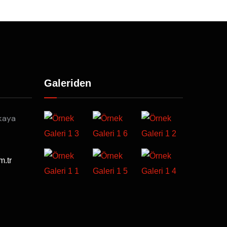
Galeriden
kaya
m.tr