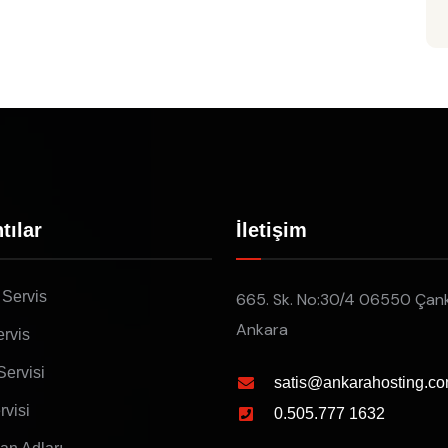
tılar
İletişim
 Servis
665. Sk. No:30/4 06550 Çan
Ankara
rvis
Servisi
satis@ankarahosting.co
rvisi
0.505.777 1632