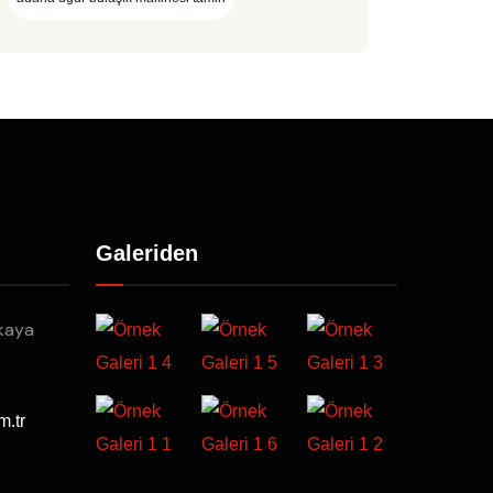
Galeriden
kaya
m.tr