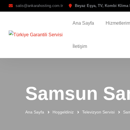
satis@ankarahosting.com.tr
Beyaz Eşya, TV, Kombi Klima 
Ana Sayfa
Hizmetlerim
İletişim
Samsun Sam
Ana Sayfa
Hoşgeldiniz
Televizyon Servisi
Sam