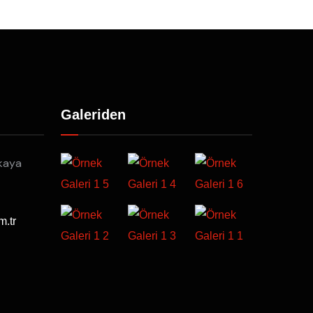
Galeriden
kaya
m.tr