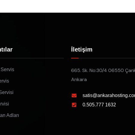
tılar
İletişim
 Servis
665. Sk. No:30/4 06550 Çan
Ankara
rvis
Servisi
satis@ankarahosting.co
rvisi
0.505.777 1632
lan Adları