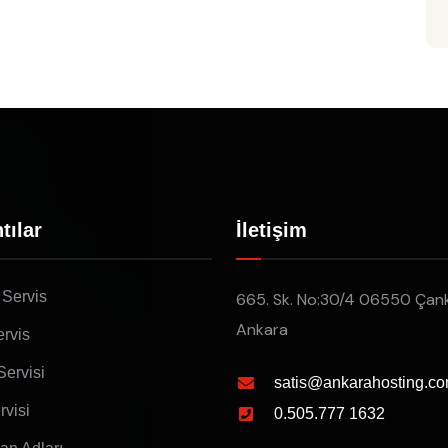
tılar
İletişim
 Servis
665. Sk. No:30/4 06550 Çan
Ankara
rvis
Servisi
satis@ankarahosting.co
rvisi
0.505.777 1632