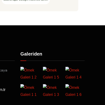
Galeriden
kaya
m.tr