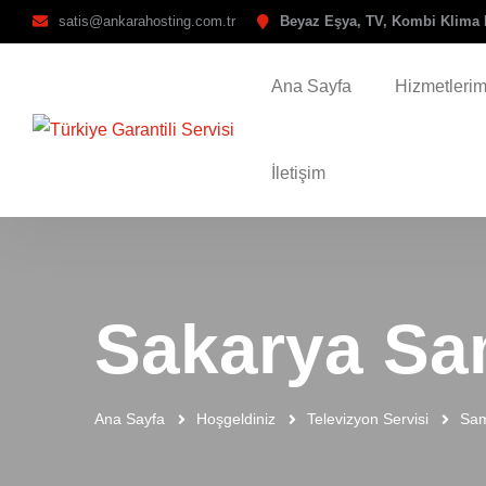
satis@ankarahosting.com.tr
Beyaz Eşya, TV, Kombi Klima 
Ana Sayfa
Hizmetlerim
İletişim
Sakarya Sa
Ana Sayfa
Hoşgeldiniz
Televizyon Servisi
Sam