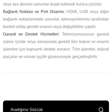
veya ses devresi sorunları tespit edilerek hızlıca çözülür.
Bağlantı Noktası ve Port Onarımı:
HDMI, USB veya diğer
bağlantı noktalarındaki sorunlar, teknisyenlerimiz tarafından
kontrol edilip gerekli onarım veya değişiklikler yapılır.
Garanti ve Destek Hizmetleri:
Televizyonunuzun garanti
süresi içinde veya sonrasında gerekli tüm bakım ve onarım
işlemleri için kapsamlı destek sunarız. Tüm işlemler, orijinal
parçalar ve uzman işçilik güvencesiyle gerçekleştirilir.