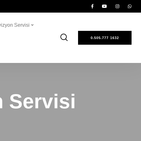
vizyon Servisi
0.505.777 1632
 Servisi