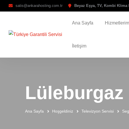
satis@ankarahosting.com.tr
Beyaz Eşya, TV, Kombi Klima 
Ana Sayfa
Hizmetlerim
İletişim
Lüleburgaz 
Ana Sayfa
Hoşgeldiniz
Televizyon Servisi
Seg