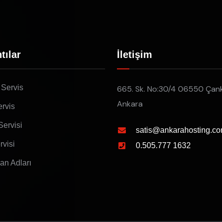
tılar
İletişim
 Servis
665. Sk. No:30/4 06550 Çan
Ankara
rvis
Servisi
satis@ankarahosting.co
rvisi
0.505.777 1632
lan Adları