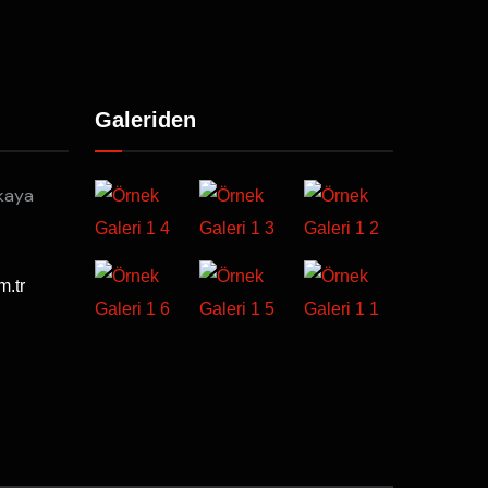
Galeriden
kaya
m.tr