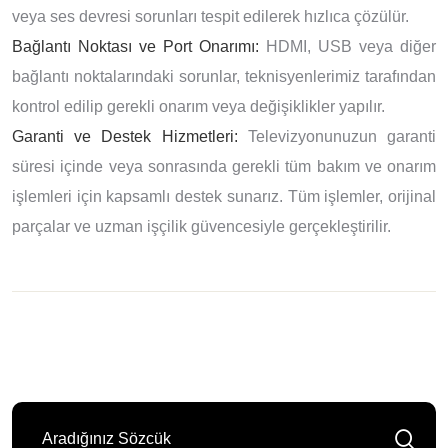
veya ses devresi sorunları tespit edilerek hızlıca çözülür.
Bağlantı Noktası ve Port Onarımı:
HDMI, USB veya diğer
bağlantı noktalarındaki sorunlar, teknisyenlerimiz tarafından
kontrol edilip gerekli onarım veya değişiklikler yapılır.
Garanti ve Destek Hizmetleri:
Televizyonunuzun garanti
süresi içinde veya sonrasında gerekli tüm bakım ve onarım
işlemleri için kapsamlı destek sunarız. Tüm işlemler, orijinal
parçalar ve uzman işçilik güvencesiyle gerçekleştirilir.