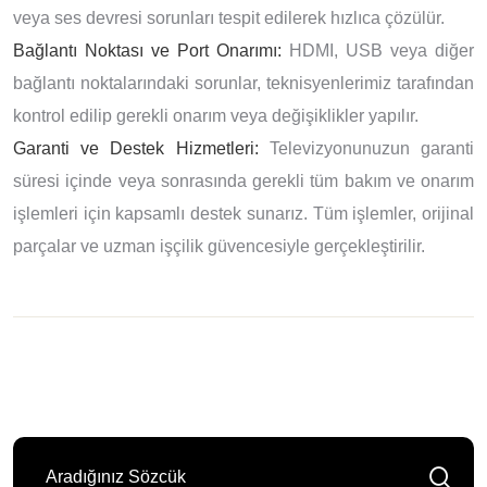
veya ses devresi sorunları tespit edilerek hızlıca çözülür.
Bağlantı Noktası ve Port Onarımı:
HDMI, USB veya diğer
bağlantı noktalarındaki sorunlar, teknisyenlerimiz tarafından
kontrol edilip gerekli onarım veya değişiklikler yapılır.
Garanti ve Destek Hizmetleri:
Televizyonunuzun garanti
süresi içinde veya sonrasında gerekli tüm bakım ve onarım
işlemleri için kapsamlı destek sunarız. Tüm işlemler, orijinal
parçalar ve uzman işçilik güvencesiyle gerçekleştirilir.