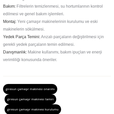
Bakım:
Filtrelerin temizlenmesi, su hortumlarının kontrol
edilmesi ve genel bakım işlemleri.
Montaj:
Yeni çamaşır makinelerinin kurulumu ve eski
makinelerin sökülmesi.
Yedek Parça Temini:
Arızalı parçaların değiştirilmesi için
gerekli yedek parçaların temin edilmesi.
Danışmanlık:
Makine kullanımı, bakım ipuçları ve enerji
verimliliği konusunda öneriler.
giresun çamaşır makinesi onarımı
giresun çamaşır makinesi tamiri
giresun çamaşır makinesi kurulumu