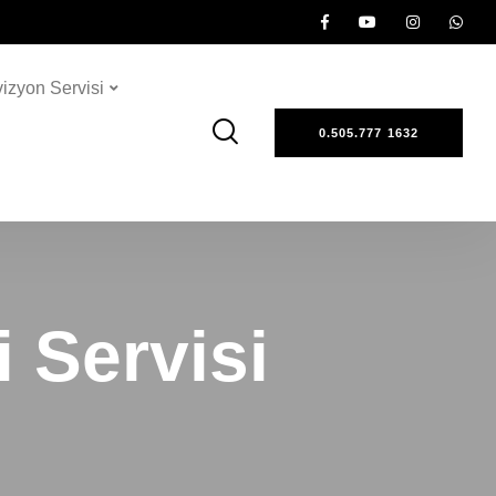
vizyon Servisi
0.505.777 1632
 Servisi