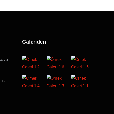
Galeriden
kaya
m.tr