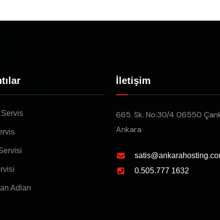
tılar
İletişim
 Servis
665. Sk. No:30/4 06550 Çan
Ankara
rvis
Servisi
satis@ankarahosting.co
rvisi
0.505.777 1632
lan Adları