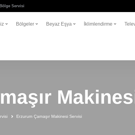
Bölge Servisi
iz
Bölgeler
Beyaz Eşya
İklimlendirme
Tele
maşır Makinesi
visi
Erzurum Çamaşır Makinesi Servisi