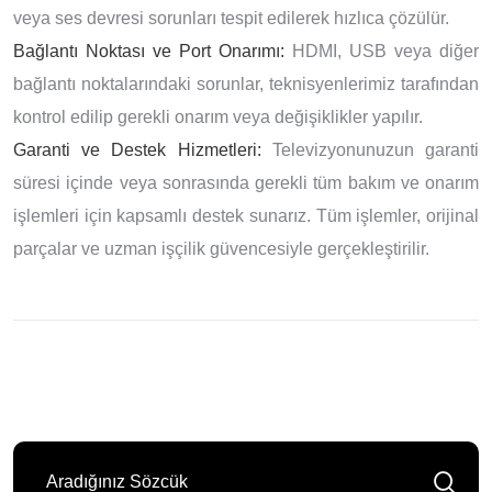
veya ses devresi sorunları tespit edilerek hızlıca çözülür.
Bağlantı Noktası ve Port Onarımı:
HDMI, USB veya diğer
bağlantı noktalarındaki sorunlar, teknisyenlerimiz tarafından
kontrol edilip gerekli onarım veya değişiklikler yapılır.
Garanti ve Destek Hizmetleri:
Televizyonunuzun garanti
süresi içinde veya sonrasında gerekli tüm bakım ve onarım
işlemleri için kapsamlı destek sunarız. Tüm işlemler, orijinal
parçalar ve uzman işçilik güvencesiyle gerçekleştirilir.