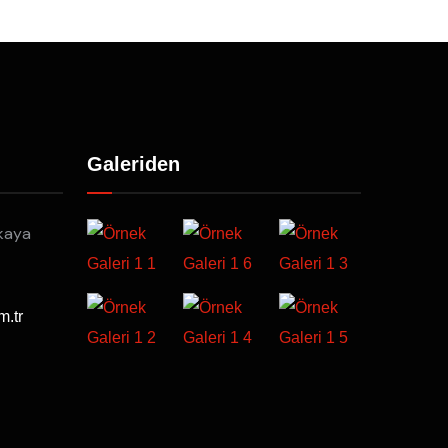
Galeriden
kaya
m.tr