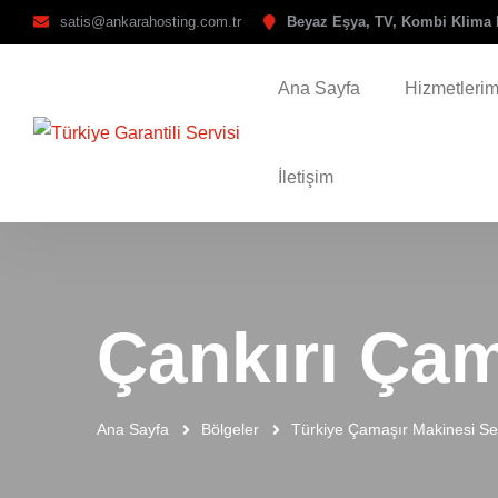
satis@ankarahosting.com.tr
Beyaz Eşya, TV, Kombi Klima 
Ana Sayfa
Hizmetlerim
İletişim
Çankırı Çam
Ana Sayfa
Bölgeler
Türkiye Çamaşır Makinesi Ser