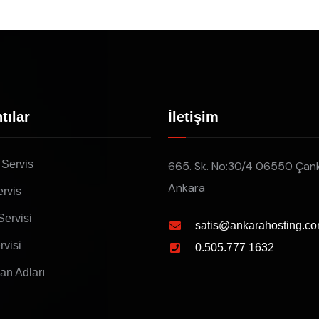
tılar
İletişim
 Servis
665. Sk. No:30/4 06550 Çan
Ankara
rvis
Servisi
satis@ankarahosting.co
rvisi
0.505.777 1632
lan Adları