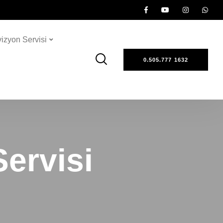
vizyon Servisi
0.505.777 1632
ervisi