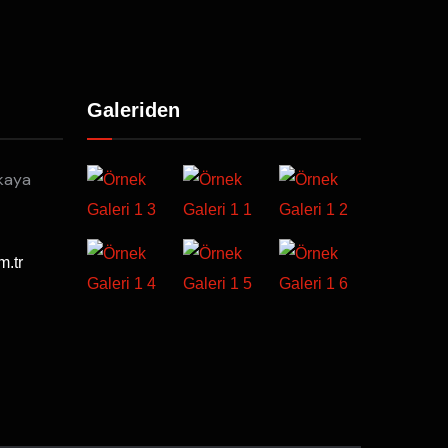
Galeriden
kaya
m.tr