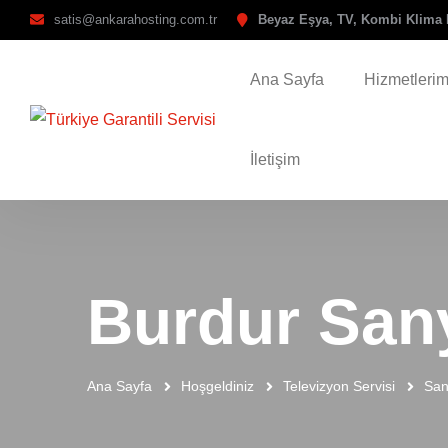
satis@ankarahosting.com.tr
Beyaz Eşya, TV, Kombi Klima 
Ana Sayfa
Hizmetlerim
İletişim
Burdur Sany
Ana Sayfa
Hoşgeldiniz
Televizyon Servisi
San