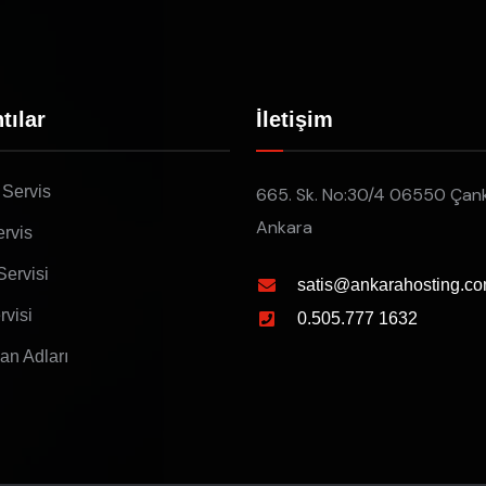
tılar
İletişim
 Servis
665. Sk. No:30/4 06550 Çan
Ankara
rvis
Servisi
satis@ankarahosting.co
rvisi
0.505.777 1632
lan Adları