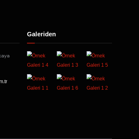
Galeriden
kaya
m.tr