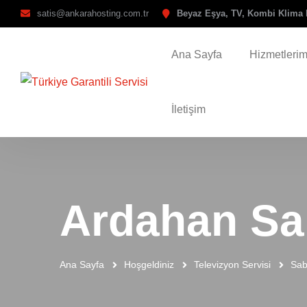
satis@ankarahosting.com.tr
Beyaz Eşya, TV, Kombi Klima 
Ana Sayfa
Hizmetlerim
İletişim
Ardahan Sab
Ana Sayfa
Hoşgeldiniz
Televizyon Servisi
Sab