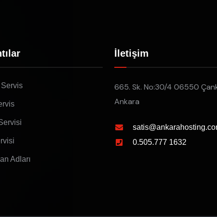
tılar
İletişim
 Servis
665. Sk. No:30/4 06550 Çan
Ankara
rvis
Servisi
satis@ankarahosting.co
rvisi
0.505.777 1632
lan Adları