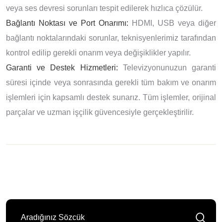
veya ses devresi sorunları tespit edilerek hızlıca çözülür.
Bağlantı Noktası ve Port Onarımı:
HDMI, USB veya diğer
bağlantı noktalarındaki sorunlar, teknisyenlerimiz tarafından
kontrol edilip gerekli onarım veya değişiklikler yapılır.
Garanti ve Destek Hizmetleri:
Televizyonunuzun garanti
süresi içinde veya sonrasında gerekli tüm bakım ve onarım
işlemleri için kapsamlı destek sunarız. Tüm işlemler, orijinal
parçalar ve uzman işçilik güvencesiyle gerçekleştirilir.